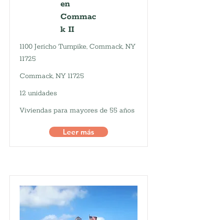
en
Commac
k II
1100 Jericho Turnpike, Commack, NY
11725
Commack, NY 11725
12 unidades
Viviendas para mayores de 55 años
Leer más