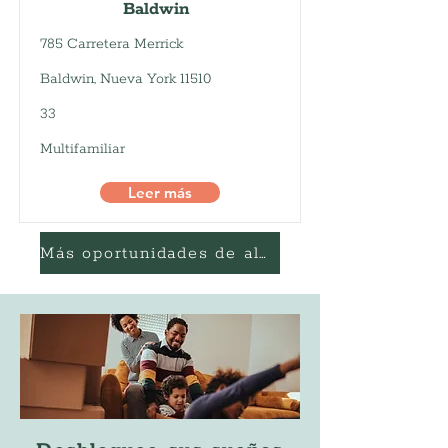
Baldwin
785 Carretera Merrick
Baldwin, Nueva York 11510
33
Multifamiliar
Leer más
Más oportunidades de alquiler