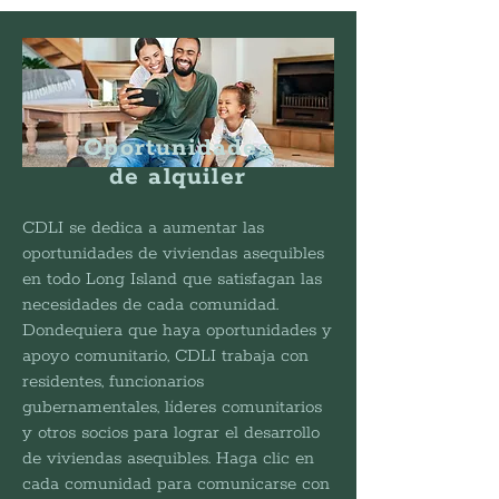
Oportunidades
de alquiler
CDLI se dedica a aumentar las
oportunidades de viviendas asequibles
en todo Long Island que satisfagan las
necesidades de cada comunidad.
Dondequiera que haya oportunidades y
apoyo comunitario, CDLI trabaja con
residentes, funcionarios
gubernamentales, líderes comunitarios
y otros socios para lograr el desarrollo
de viviendas asequibles. Haga clic en
cada comunidad para comunicarse con