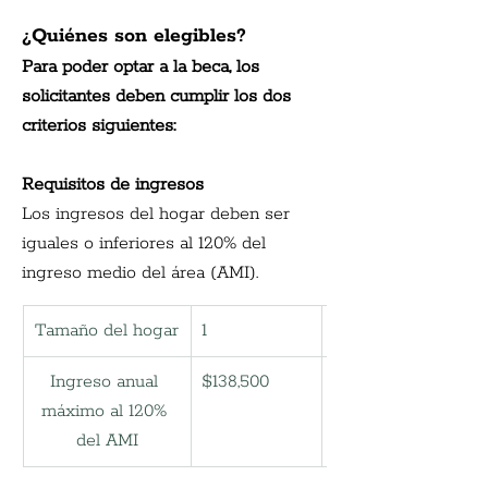
¿Quiénes son elegibles?
Para poder optar a la beca, los 
solicitantes deben cumplir los dos 
criterios siguientes:
Requisitos de ingresos
Los ingresos del hogar deben ser 
iguales o inferiores al 120% del 
ingreso medio del área (AMI).
Tamaño del hogar
1
2
Ingreso anual 
$138,500
158.300
máximo al 120% 
del AMI