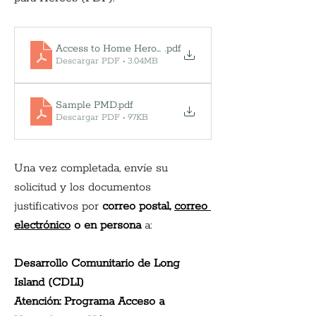
Access to Home Heroes
.pdf
Descargar PDF • 3.04MB
Sample PMD
.pdf
Descargar PDF • 97KB
Una vez completada, envíe su 
solicitud y los documentos 
justificativos por
correo postal,
correo 
electrónico
o en persona
a:
Desarrollo Comunitario de Long 
Island (CDLI)
Atención: Programa Acceso a 