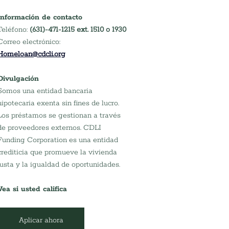
Información de contacto
Teléfono: 
(631)-471-1215 ext. 1510 o 1930
Correo electrónico:
Homeloan@cdcli.org
Divulgación
Somos una entidad bancaria 
hipotecaria exenta sin fines de lucro. 
Los préstamos se gestionan a través 
de proveedores externos. CDLI 
Funding Corporation es una entidad 
crediticia que promueve la vivienda 
justa y la igualdad de oportunidades.
Vea si usted califica
Aplicar ahora