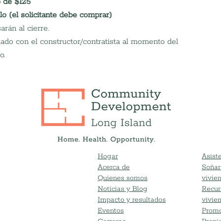
o de $125
ulo (el solicitante debe comprar)
rán al cierre.
mado con el constructor/contratista al momento del 
o.
Hogar
Asiste
Acerca de
Soñar
Quienes somos
vivie
Noticias y Blog
Recur
Impacto y resultados
vivie
Eventos
Promo