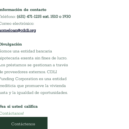
Información de contacto
Teléfono: 
(631) 471-1215 ext. 1510 o 1930
Correo electrónico:
homeloan@cdcli.org
Divulgación
Somos una entidad bancaria 
hipotecaria exenta sin fines de lucro. 
Los préstamos se gestionan a través 
de proveedores externos. CDLI 
Funding Corporation es una entidad 
crediticia que promueve la vivienda 
justa y la igualdad de oportunidades.
Vea si usted califica
¡Contáctanos!
Contáctenos