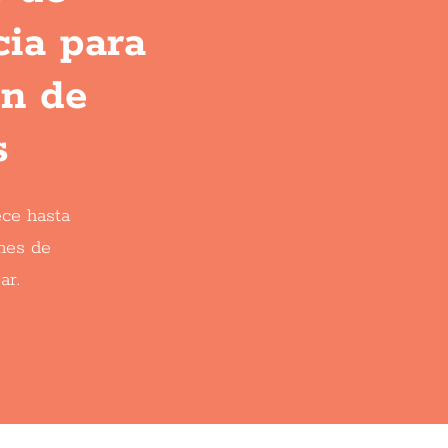
ia para
ón de
s
ce hasta
nes de
ar.