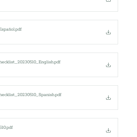
 Español
.pdf
hecklist_20230510_English
.pdf
hecklist_20230510_Spanish
.pdf
510
.pdf