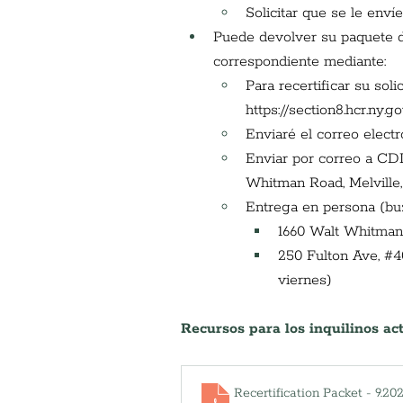
Solicitar que se le enví
Puede devolver su paquete de
correspondiente mediante:
Para recertificar su soli
https://section8.hcr.ny.
Enviaré el correo elect
Enviar por correo a CDLI
Whitman Road, Melville,
Entrega en persona (buz
1660 Walt Whitman 
250 Fulton Ave, 
#4
viernes)
Recursos para los inquilinos a
Recertification Packet - 9.20