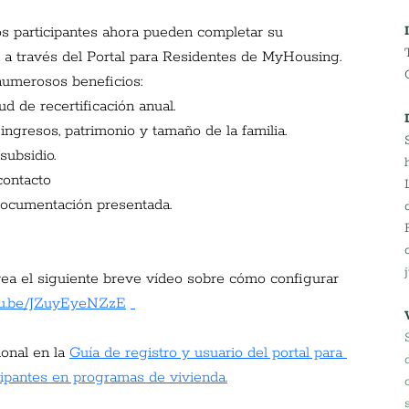
os participantes ahora pueden completar su 
ea a través del Portal para Residentes de MyHousing. 
numerosos beneficios:
ud de recertificación anual.
ingresos, patrimonio y tamaño de la familia.
subsidio.
contacto
documentación presentada.
, vea el siguiente breve vídeo sobre cómo configurar 
utu.be/JZuyEyeNZzE
onal en la
Guía de registro y usuario del portal para 
ipantes en programas de vivienda.