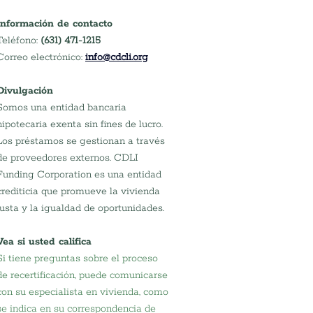
Información de contacto
Teléfono: 
(631) 471-1215
Correo electrónico:
info@cdcli.org
Divulgación
Somos una entidad bancaria 
hipotecaria exenta sin fines de lucro. 
Los préstamos se gestionan a través 
de proveedores externos. CDLI 
Funding Corporation es una entidad 
crediticia que promueve la vivienda 
justa y la igualdad de oportunidades.
Vea si usted califica
Si tiene preguntas sobre el proceso 
de recertificación, puede comunicarse 
con su especialista en vivienda, como 
se indica en su correspondencia de 