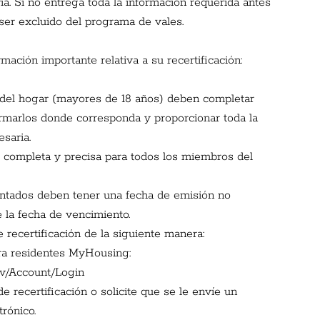
ia. Si no entrega toda la información requerida antes 
a ser excluido del programa de vales.
mación importante relativa a su recertificación:
del hogar (mayores de 18 años) deben completar 
firmarlos donde corresponda y proporcionar toda la 
saria.
 completa y precisa para todos los miembros del 
tados deben tener una fecha de emisión no 
e la fecha de vencimiento.
recertificación de la siguiente manera:
ara residentes MyHousing:
gov/Account/Login
 recertificación o solicite que se le envíe un 
rónico.