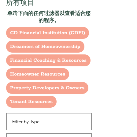
所有项目
单击下面的任何过滤器以查看适合您
的程序。
CD Financial Institution (CDFI)
Dreamers of Homeownership
Financial Coaching & Resources
Homeowner Resources
Property Developers & Owners
Tenant Resources