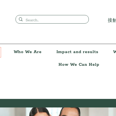
接
Who We Are
Impact and results
W
How We Can Help