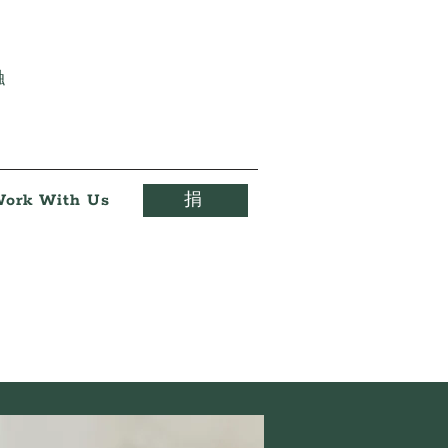
触
ork With Us
捐