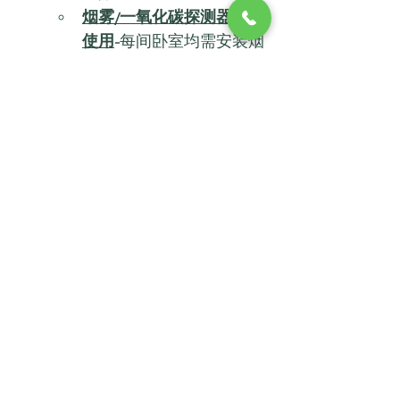
烟雾/一氧化碳探测器无法
使用
-
每间卧室均需安装烟
雾探测器。每层楼均需安
装烟雾和一氧化碳探测
器。
油漆表面老化和不稳定
–
油漆剥落、开裂、碎裂。
安全
-
所有可从外部进入的
门窗必须锁上并配双钥
匙。不允许使用门闩。
切割危险
-
破碎的玻璃、破
裂的地砖、台面、突出的
钉子等。
侵扰
——
有蟑螂、老鼠、臭
虫、跳蚤等。
公用设施
—
所有公用设施