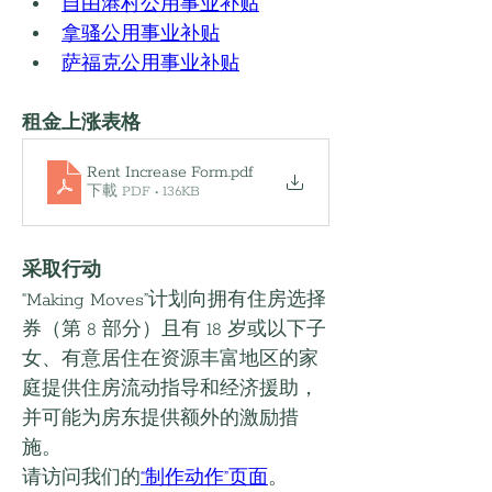
自由港村公用事业补贴
拿骚公用事业补贴
萨福克公用事业补贴
租金上涨表格
Rent Increase Form
.pdf
下載 PDF • 136KB
采取行动
“Making Moves”计划向拥有住房选择
券（第 8 部分）且有 18 岁或以下子
女、有意居住在资源丰富地区的家
庭提供住房流动指导和经济援助，
并可能为房东提供额外的激励措
施。
请访问我们的
“制作动作”页面
。