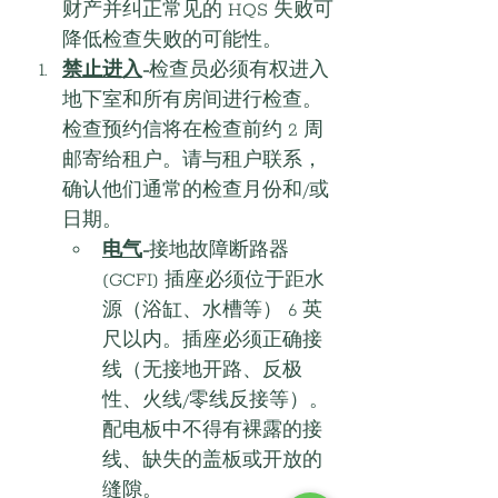
财产并纠正常见的 HQS 失败可
降低检查失败的可能性。
禁止进入
-
检查员必须有权进入
地下室和所有房间进行检查。
检查预约信将在检查前约 2 周
邮寄给租户。请与租户联系，
确认他们通常的检查月份和/或
日期。
电气
-
接地故障断路器 
(GCFI) 插座必须位于距水
源（浴缸、水槽等） 6 英
尺以内。插座必须正确接
线（无接地开路、反极
性、火线/零线反接等）。
配电板中不得有裸露的接
线、缺失的盖板或开放的
缝隙。