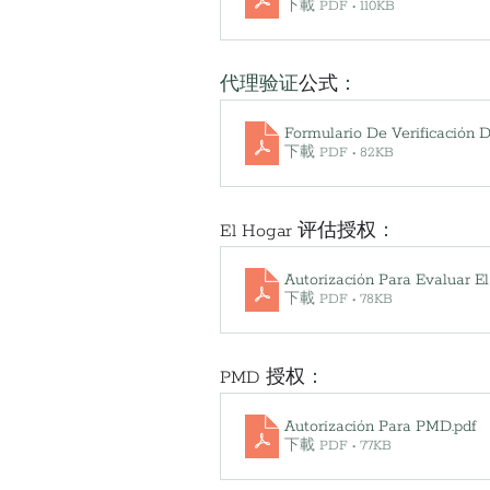
下載 PDF • 110KB
代理验证
公式
：
Formulario De Verificación 
下載 PDF • 82KB
El Hogar 评估授权
：
Autorización Para Evaluar E
下載 PDF • 78KB
PMD 授权
：
Autorización Para PMD
.pdf
下載 PDF • 77KB