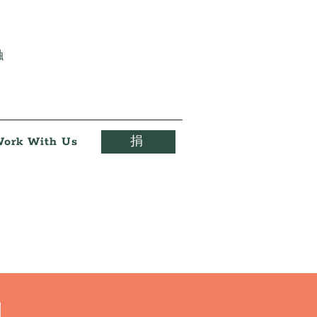
触
ork With Us
捐