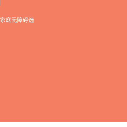
划
家庭无障碍选