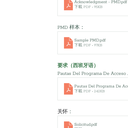
Acknowledgment - PMD
.pdf
下載 PDF • 95KB
PMD 样本：
Sample PMD
.pdf
下載 PDF • 97KB
要求（
西班牙语
）
Pautas Del Programa De Acceso
Pautas Del Programa De Ac
下載 PDF • 242KB
关怀
：
Solicitud
.pdf