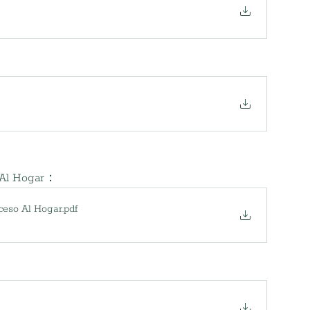
 Al Hogar：
ceso Al Hogar
.pdf