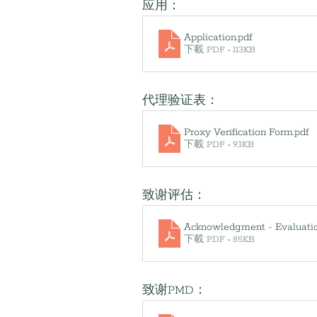
应用：
Application
.pdf
下載 PDF • 113KB
代理验证表：
Proxy Verification Form
.pdf
下載 PDF • 93KB
致谢评估：
Acknowledgment - Evaluati
下載 PDF • 85KB
致谢PMD：