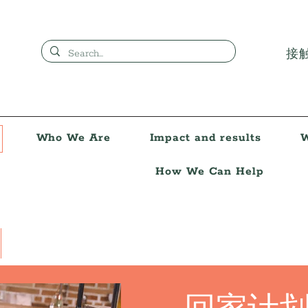
接
Who We Are
Impact and results
W
How We Can Help