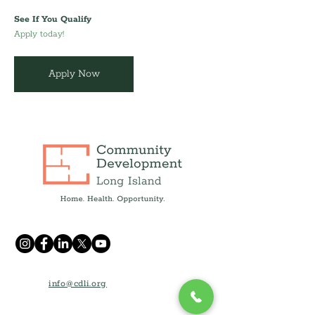
See If You Qualify
Apply today!
Apply Now
info@cdli.org