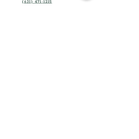
(631) 471-1215
富尔顿大道250号，409室，
纽约州亨普斯特德 11550
沃尔特·惠特曼路 1660 号，130 室
梅尔维尔, 纽约 11747
家
租赁援助
关于
梦想拥有房屋
我们是谁
房主资源
新闻和博客
房地产开发商和拥有者
影响和结果
活动
职业机会
对于承包商
捐
接触