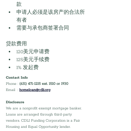
款
申请人必须是该房产的合法所
有者
需要与承包商签署合同
贷款费用
120美元申请费
125美元手续费
1% 发起费
Contact Info
Phone : 
(631) 471-1215 ext. 1510 or 1930
Email  : 
homeloan@cdli.org
Disclosure
We are a nonprofit exempt mortgage banker. 
Loans are arranged through third-party 
vendors. CDLI Funding Corporation is a Fair 
Housing and Equal Opportunity lender.