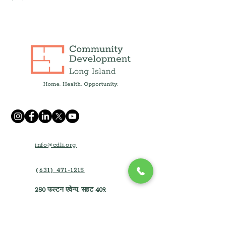
info@cdli.org
(631) 471-1215
250 फुल्टन एवेन्यू, सुइट 409,
हेम्पस्टीड, NY 11550
1660 वॉल्ट व्हिटमैन रोड, सुइट 130
मेलविल, न्यूयॉर्क 11747