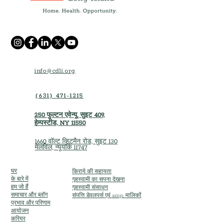
info@cdli.org
(631) 471-1215
250 फुल्टन एवेन्यू, सुइट 409,
हेम्पस्टीड, NY 11550
1660 वॉल्ट व्हिटमैन रोड, सुइट 130
मेलविल, न्यूयॉर्क 11747
घर
किराये की सहायता
के बारे में
गृहस्वामी का सपना देखना
हम जो हैं
गृहस्वामी संसाधन
समाचार और ब्लॉग
संपत्ति डेवलपर्स एवं amp; मालिकों
प्रभाव और परिणाम
आयोजन
करियर