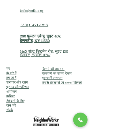
info@cdli.org
(631) 471-1215
250 फुल्टन एवेन्यू, सुइट 409,
हेम्पस्टीड, NY 11550
1660 वॉल्ट व्हिटमैन रोड, सुइट 130
मेलविल, न्यूयॉर्क 11747
घर
किराये की सहायता
के बारे में
गृहस्वामी का सपना देखना
हम जो हैं
गृहस्वामी संसाधन
समाचार और ब्लॉग
संपत्ति डेवलपर्स एवं amp; मालिकों
प्रभाव और परिणाम
आयोजन
करियर
ठेकेदारों के लिए
दान करें
संपर्क