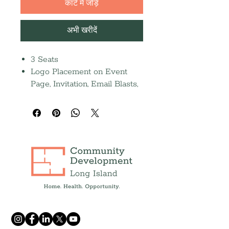
कार्ट में जोड़ें
अभी खरीदें
3 Seats
Logo Placement on Event
Page, Invitation, Email Blasts,
Social Media Posts, and Event
Screen
Half-page journal ad (Due
9/14)
Recognition in the 2026
Annual Report and Press
Release