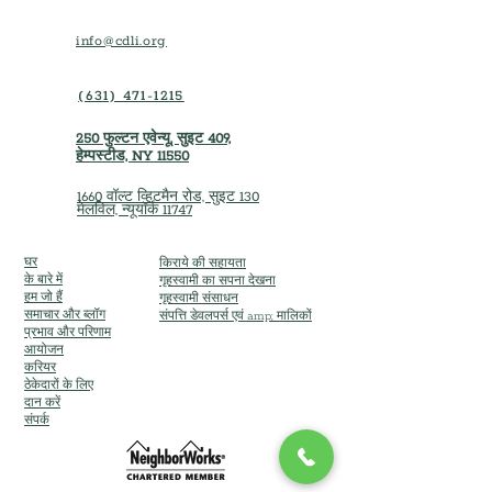
favor (not required)
Opportunity to donate
info@cdli.org
branded
raffle item (not required)
(631) 471-1215
250 फुल्टन एवेन्यू, सुइट 409,
हेम्पस्टीड, NY 11550
1660 वॉल्ट व्हिटमैन रोड, सुइट 130
मेलविल, न्यूयॉर्क 11747
घर
किराये की सहायता
के बारे में
गृहस्वामी का सपना देखना
हम जो हैं
गृहस्वामी संसाधन
समाचार और ब्लॉग
संपत्ति डेवलपर्स एवं amp; मालिकों
प्रभाव और परिणाम
आयोजन
करियर
ठेकेदारों के लिए
दान करें
संपर्क