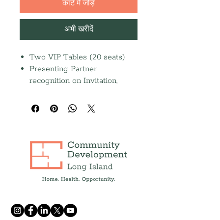
कार्ट में जोड़ें
अभी खरीदें
Two VIP Tables (20 seats)
Presenting Partner
recognition on Invitation,
Event Page, Email Blasts, and
Event Screen
Inside front cover journal ad
(Due 9/14)
Featured social media post on
Stories
Recognition in the 2026
Annual Report and Press
Release
Opportunity to donate
branded