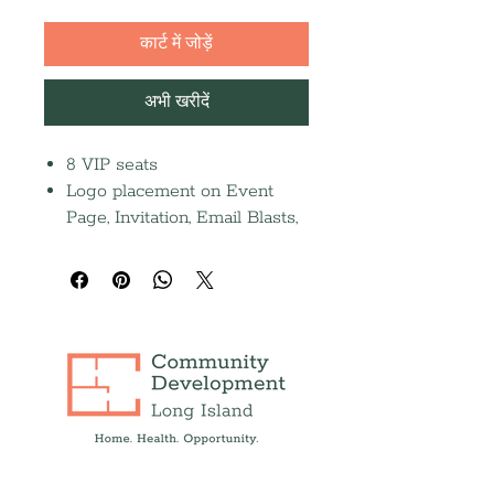
कार्ट में जोड़ें
अभी खरीदें
8 VIP seats
Logo placement on Event
Page, Invitation, Email Blasts,
Social Media Posts, and Event
Scree
Full-page journal ad (Due
9/14)
Recognition in the 2026
Annual Report and Press
Release