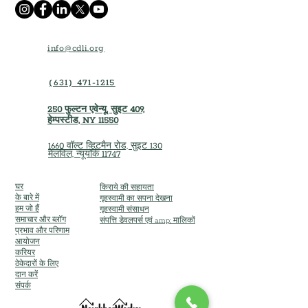
info@cdli.org
(631) 471-1215
250 फुल्टन एवेन्यू, सुइट 409,
हेम्पस्टीड, NY 11550
1660 वॉल्ट व्हिटमैन रोड, सुइट 130
मेलविल, न्यूयॉर्क 11747
घर
किराये की सहायता
के बारे में
गृहस्वामी का सपना देखना
हम जो हैं
गृहस्वामी संसाधन
समाचार और ब्लॉग
संपत्ति डेवलपर्स एवं amp; मालिकों
प्रभाव और परिणाम
आयोजन
करियर
ठेकेदारों के लिए
दान करें
संपर्क