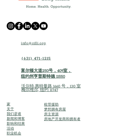
info@cdli.org
(631) 471-1215
富尔顿大道250号，409室，
纽约州亨普斯特德 11550
沃尔特·惠特曼路 1660 号，130 室
梅尔维尔, 纽约 11747
家
租赁援助
关于
梦想拥有房屋
我们是谁
房主资源
新闻和博客
房地产开发商和拥有者
影响和结果
活动
职业机会