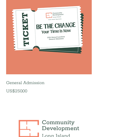
General Admission
價格
US$250.00