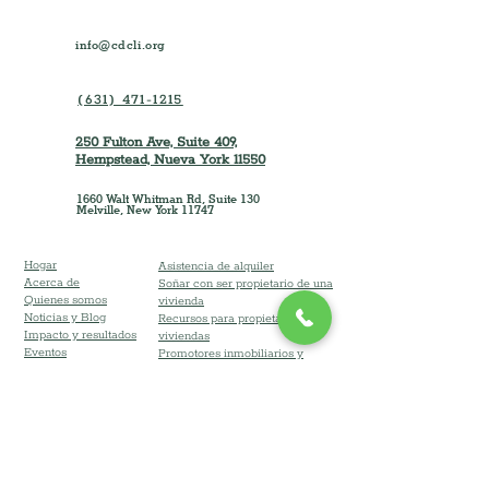
info@cdcli.org
(631) 471-1215
250 Fulton Ave, Suite 409,
Hempstead, Nueva York 11550
1660 Walt Whitman Rd, Suite 130
Melville, New York 11747
Hogar
Asistencia de alquiler
Acerca de
Soñar con ser propietario de una
Quienes somos
vivienda
Noticias y Blog
Recursos para propietarios de
Impacto y resultados
viviendas
Eventos
Promotores inmobiliarios y
Carreras
Propietarios
Para contratistas
Donar
Contacto