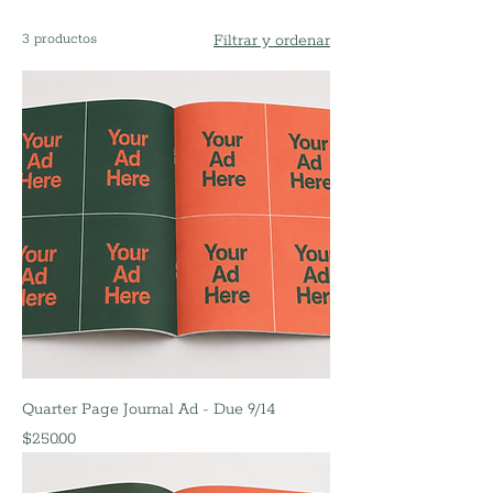
3 productos
Filtrar y ordenar
Quarter Page Journal Ad - Due 9/14
Precio
$250.00