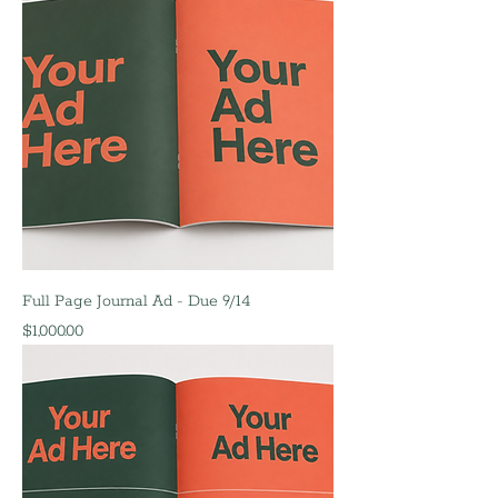
Full Page Journal Ad - Due 9/14
Precio
$1,000.00