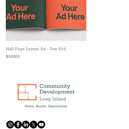
Half Page Journal Ad - Due 9/14
Precio
$500.00