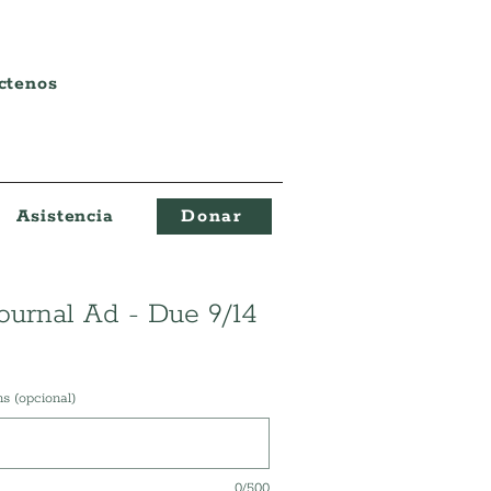
ctenos
Asistencia
Donar
ournal Ad - Due 9/14
s (opcional)
0/500