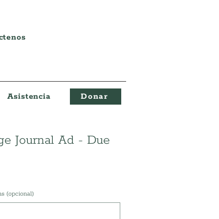
ctenos
Asistencia
Donar
ge Journal Ad - Due
s (opcional)