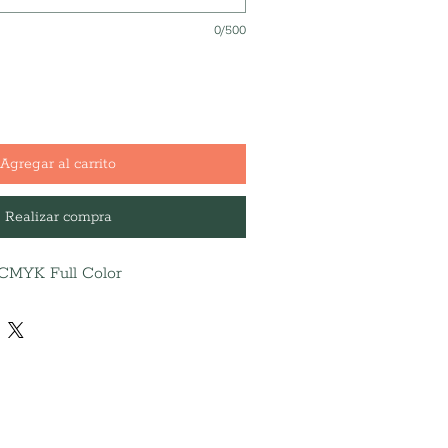
0/500
Agregar al carrito
Realizar compra
, CMYK Full Color