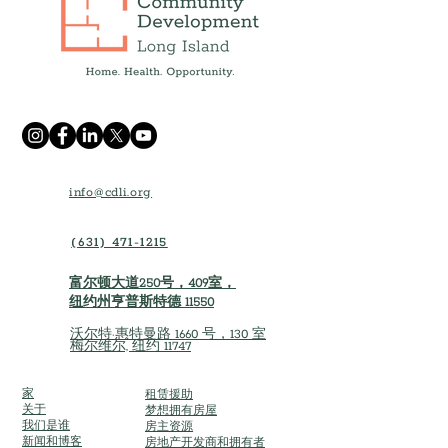
info@cdli.org
(631) 471-1215
富尔顿大道250号，409室，
纽约州亨普斯特德 11550
沃尔特·惠特曼路 1660 号，130 室
梅尔维尔, 纽约 11747
家
租赁援助
关于
梦想拥有房屋
我们是谁
房主资源
新闻和博客
房地产开发商和拥有者