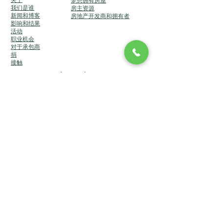
关于
梦想拥有房屋
我们是谁
房主资源
新闻和博客
房地产开发商和拥有者
影响和结果
活动
职业机会
对于承包商
捐
接触
长岛社区发展公司 DBA 长岛社区发展 (CDLI)
© 2024
版权所有。品牌推广与Lucin 团队的网站。