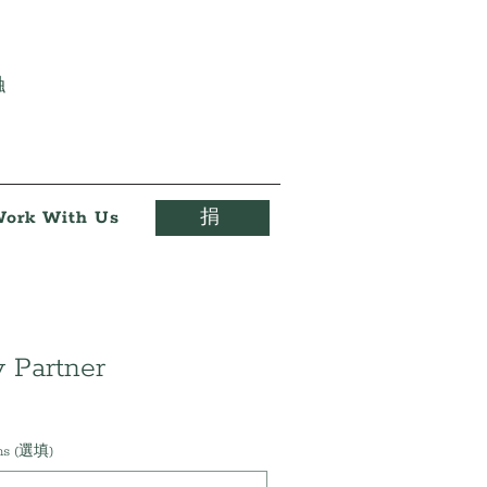
触
ork With Us
捐
 Partner
ons (選填)