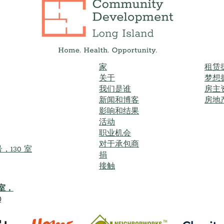
家
租赁
关于
梦想
我们是谁
房主
新闻和博客
房地
影响和结果
活动
职业机会
对于承包商
，130 室
捐
接触
9室，
0