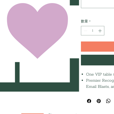
數量
*
One VIP table (
Premier Recogn
Email Blasts, 
Full-page journ
Featured socia
Recognition in
Release