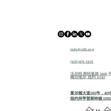
info@cdli.org
(631)471-1215
沃尔特·惠特曼路 1660 号
梅尔维尔, 纽约 11747
富尔顿大道250号，40
纽约州亨普斯特德 1155