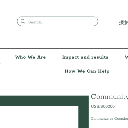
接
Who We Are
Impact and results
W
How We Can Help
Community
US$15,000.00
價
格
Comments or Questi