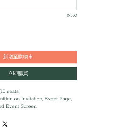
0/500
新增至購物車
立即購買
10 seats)
ition on Invitation, Event Page,
and Event Screen
al ad (Due 9/14)
l media post on Stories
 the 2026 Annual Report & Press