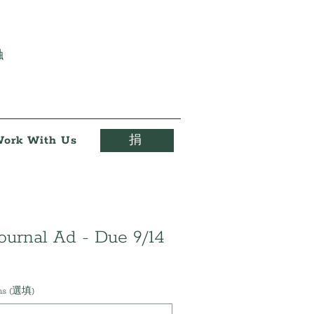
触
ork With Us
捐
ournal Ad - Due 9/14
ons (選填)