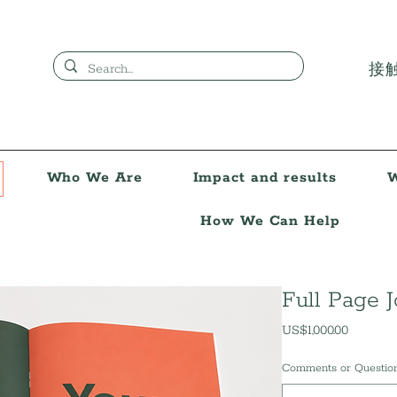
接
Who We Are
Impact and results
W
How We Can Help
Full Page J
US$1,000.00
價
格
Comments or Questi