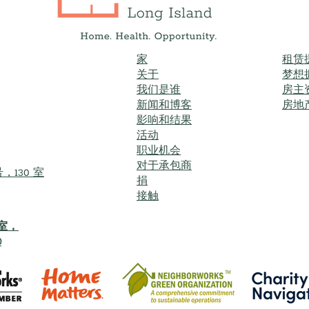
家
租赁
关于
梦想
我们是谁
房主
新闻和博客
房地
影响和结果
活动
职业机会
对于承包商
，130 室
捐
接触
9室，
0