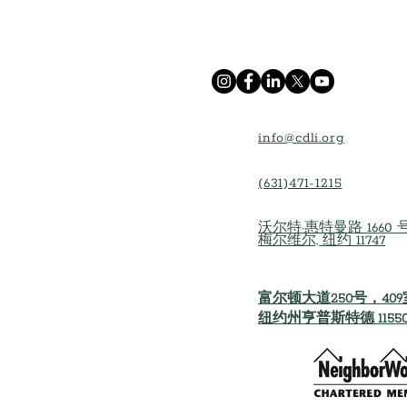
info@cdli.org
(631)471-1215
沃尔特·惠特曼路 1660 号
梅尔维尔, 纽约 11747
富尔顿大道250号，40
纽约州亨普斯特德 1155