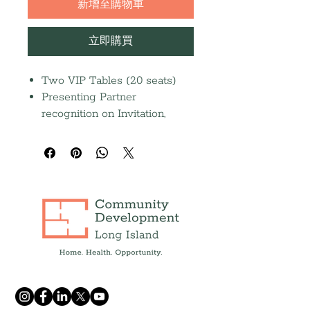
新增至購物車
立即購買
Two VIP Tables (20 seats)
Presenting Partner
recognition on Invitation,
Event Page, Email Blasts, and
Event Screen
Inside front cover journal ad
(Due 9/14)
Featured social media post on
Stories
Recognition in the 2026
Annual Report and Press
Release
Opportunity to donate
branded