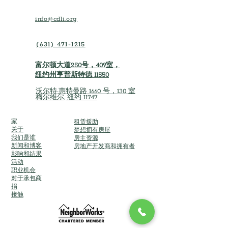
favor (not required)
Opportunity to donate
info@cdli.org
branded
raffle item (not required)
(631) 471-1215
富尔顿大道250号，409室，
纽约州亨普斯特德 11550
沃尔特·惠特曼路 1660 号，130 室
梅尔维尔, 纽约 11747
家
租赁援助
关于
梦想拥有房屋
我们是谁
房主资源
新闻和博客
房地产开发商和拥有者
影响和结果
活动
职业机会
对于承包商
捐
接触