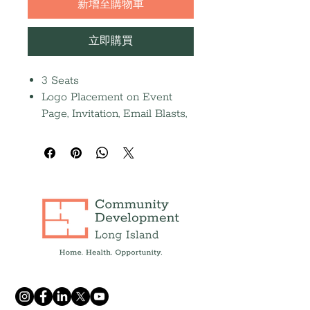
新增至購物車
立即購買
3 Seats
Logo Placement on Event
Page, Invitation, Email Blasts,
Social Media Posts, and Event
Screen
Half-page journal ad (Due
9/14)
Recognition in the 2026
Annual Report and Press
Release