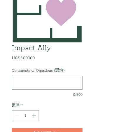
Impact Ally
US$3,000.00
價
格
Comments or Questions (選填)
0/500
數量
*