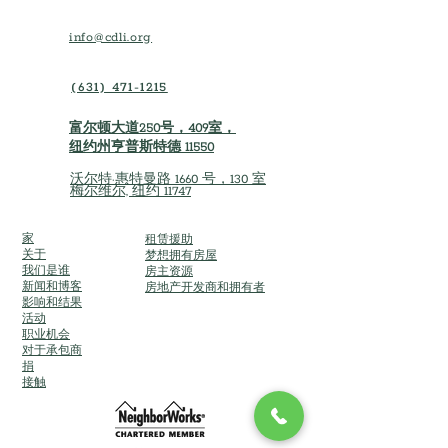
info@cdli.org
(631) 471-1215
富尔顿大道250号，409室，
纽约州亨普斯特德 11550
沃尔特·惠特曼路 1660 号，130 室
梅尔维尔, 纽约 11747
家
租赁援助
关于
梦想拥有房屋
我们是谁
房主资源
新闻和博客
房地产开发商和拥有者
影响和结果
活动
职业机会
对于承包商
捐
接触