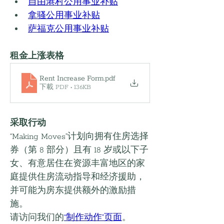
自由港村公用事业补贴
拿骚公用事业补贴
萨福克公用事业补贴
租金上涨表格
Rent Increase Form
.pdf
下載 PDF • 136KB
采取行动
“Making Moves”计划向拥有住房选择
券（第 8 部分）且有 18 岁或以下子
女、有意居住在资源丰富地区的家
庭提供住房流动指导和经济援助，
并可能为房东提供额外的激励措
施。
请访问我们的
“制作动作”页面
。