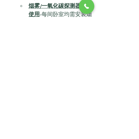
烟雾/一氧化碳探测器无法
使用
-
每间卧室均需安装烟
雾探测器。每层楼均需安
装烟雾和一氧化碳探测
器。
油漆表面老化和不稳定
–
油漆剥落、开裂、碎裂。
安全
-
所有可从外部进入的
门窗必须锁上并配双钥
匙。不允许使用门闩。
切割危险
-
破碎的玻璃、破
裂的地砖、台面、突出的
钉子等。
侵扰
——
有蟑螂、老鼠、臭
虫、跳蚤等。
公用设施
—
所有公用设施