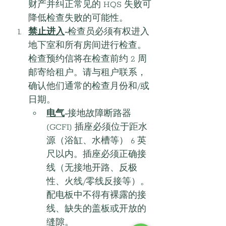
财产并纠正常见的 HQS 失败可
降低检查失败的可能性。
禁止进入
-
检查员必须有权进入
地下室和所有房间进行检查。
检查预约信将在检查前约 2 周
邮寄给租户。请与租户联系，
确认他们通常的检查月份和/或
日期。
电气
-
接地故障断路器 
(GCFI) 插座必须位于距水
源（浴缸、水槽等） 6 英
尺以内。插座必须正确接
线（无接地开路、反极
性、火线/零线反接等）。
配电板中不得有裸露的接
线、缺失的盖板或开放的
缝隙。