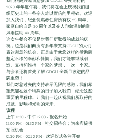
我们很高兴邀请您参加 CDCLI 备受期待的 
2023 年年度午宴，我们将在会上庆祝我们组
织历史上的一些令人难以置信的里程碑。欢迎
加入我们，纪念优惠券住房所有权 25 周年、
家庭自给自足 30 周年以及令人印象深刻的防
风雨援助 40 周年。
这次午餐会不仅是对我们所取得的成就的庆
祝，也是我们向所有多年来支持CDCLI的人们
表达谢意的机会。正是由于像您这样的赞助商
坚定不移的奉献和慷慨，我们才能够继续创
造、支持和维持一个家的梦想，一次一个家。
与会者还将首先了解 CDCLI 全新且改进的品
牌重塑！
我们对您过去的支持表示无限的感激，我们希
望您能在这个特殊的日子加入我们，纪念这些
重要的里程碑。让我们一起庆祝我们所取得的
成就、影响和光明的未来。
议程
上午 11:30 - 中午 12:00 - 报名开始
12:00 PM - 01:30 PM - 社交招待会；为来宾提供
拍照机会
01:30 PM - 02:20 PM - 欢迎仪式备注开始