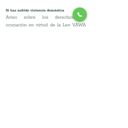
Si has sufrido violencia doméstica
Aviso sobre los derechos de 
ocupación en virtud de la Ley VAWA 
para los solicitantes y participantes 
del programa de vales de elección de 
vivienda que son o han sido víctimas 
de violencia doméstica, violencia en el 
noviazgo, agresión sexual o acoso:
Ejemplo de notificación sobre 
derechos de ocupación en virtud 
de la Ley contra la Violencia 
contra la Mujer, formulario HUD-
5380
Certificación de violencia 
doméstica, violencia en el 