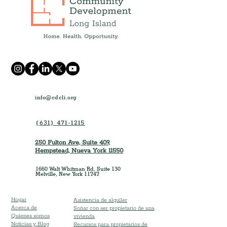
info@cdcli.org
(631) 471-1215
250 Fulton Ave, Suite 409,
Hempstead, Nueva York 11550
1660 Walt Whitman Rd, Suite 130
Melville, New York 11747
Hogar
Asistencia de alquiler
Acerca de
Soñar con ser propietario de una
Quienes somos
vivienda
Noticias y Blog
Recursos para propietarios de