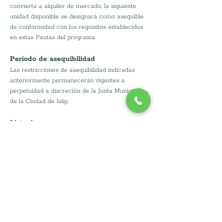
convierta a alquiler de mercado, la siguiente 
unidad disponible se designará como asequible 
de conformidad con los requisitos establecidos 
en estas Pautas del programa.
Período de asequibilidad
Las restricciones de asequibilidad indicadas 
anteriormente permanecerán vigentes a 
perpetuidad a discreción de la Junta Municipal 
de la Ciudad de Islip.
Lista de espera
La lista de espera de admisión se convertirá en 
una lista de espera permanente una vez que se 
alquilen las 18 unidades asequibles. Cuando se 
produzcan vacantes, se comunicará con el 
primer solicitante elegible en la lista de espera 
para informarle que hay una unidad disponible 
en el modo de contacto preferido como se 
indica en el Formulario de admisión de la lista 
de espera.  Se harán tres intentos. deberá 