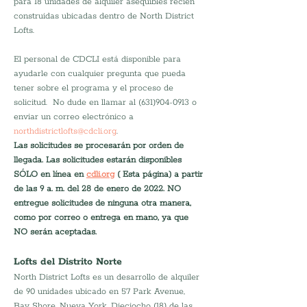
para 18 unidades de alquiler asequibles recién 
construidas ubicadas dentro de North District 
Lofts.
El personal de CDCLI está disponible para 
ayudarle con cualquier pregunta que pueda 
tener sobre el programa y el proceso de 
solicitud.  No dude en llamar al (631)904-0913 o 
enviar un correo electrónico a 
northdistrictlofts@cdcli.org
.
Las solicitudes se procesarán por orden de 
llegada. Las solicitudes estarán disponibles 
SÓLO en línea en 
cdli.org
 ( Esta página) a partir 
de las 9 a. m. del 28 de enero de 2022.
NO 
entregue solicitudes de ninguna otra manera, 
como por correo o entrega en mano, ya que 
NO serán aceptadas.
Lofts del Distrito Norte
North District Lofts es un desarrollo de alquiler 
de 90 unidades ubicado en 57 Park Avenue, 
Bay Shore, Nueva York. Dieciocho (18) de las 