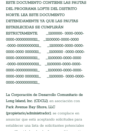
ESTE DOCUMENTO CONTIENE LAS PAUTAS 
DEL PROGRAMA LOFTS DEL DISTRITO 
NORTE.
LEA ESTE DOCUMENTO 
DETENIDAMENTE YA QUE LAS PAUTAS 
ESTABLECIDAS SE CUMPLIRÁN 
ESTRICTAMENTE.       _11100000- 0000-0000-
0000-000000000111_   _11100000-0000-0000 
-0000-000000000111_     _11100000-0000-0000-
0000-0000 00000111_     _11100000 -0000-0000-
0000-000000000111_     _11100000-0000-0000 
-0000-000000000111_   _11100000-0000-0000- 
0000-000000000111_     _11100000-0000-0000-
0000-0000 00000111_     _11100000- 0000-0000-
0000-000000000111_
La Corporación de Desarrollo Comunitario de 
Long Island, Inc. (CDCLI)
, en asociación con 
Park Avenue Bay Shore, LLC 
(propietario/administrador)
, se complace en 
anunciar que está aceptando solicitudes para 
establecer una lista de solicitantes potenciales 