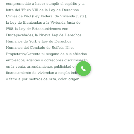
comprometido a hacer cumplir el espíritu y la 
letra del Título VIII de la Ley de Derechos 
Civiles de 1968 (Ley Federal de Vivienda Justa), 
la Ley de Enmiendas a la Vivienda Justa de 
1988, la Ley de Estadounidenses con 
Discapacidades, la Nueva Ley de Derechos 
Humanos de York y Ley de Derechos 
Humanos del Condado de Suffolk. Ni el 
Propietario/Gerente ni ninguno de sus afiliados, 
empleados, agentes o corredores discriminarán 
en la venta, arrendamiento, publicidad o 
financiamiento de viviendas a ningún individuo 
o familia por motivos de raza, color, origen 
nacional, religión, género, discapacidad, 
identidad de género, estado civil, orientación 
sexual, condición de veterano/militar, fuente de 
ingresos o sobre la base de cualquier otra clase 
protegida, excepto el estado familiar, de 
acuerdo con la exención HOPA para viviendas 
para personas mayores.