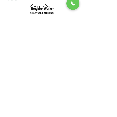
Corporación de Desarrollo Comunitario de
Long Island DBA Desarrollo Comunitario de
Long Island (CDLI) © 2024
Reservados todos los derechos. Marca y
Sitio web del equipo Lucin.
Corporación de Desarrollo Comunitario de
Long Island DBA Desarrollo Comunitario de
Long Island (CDLI) © 2024
Reservados todos los derechos. Marca y
Sitio web del equipo Lucin.