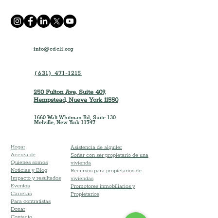
info@cdcli.org
(631) 471-1215
250 Fulton Ave, Suite 409,
Hempstead, Nueva York 11550
1660 Walt Whitman Rd, Suite 130
Melville, New York 11747
Hogar
Asistencia de alquiler
Acerca de
Soñar con ser propietario de una
Quienes somos
vivienda
Noticias y Blog
Recursos para propietarios de
Impacto y resultados
viviendas
Eventos
Promotores inmobiliarios y
Carreras
Propietarios
Para contratistas
Donar
Contacto