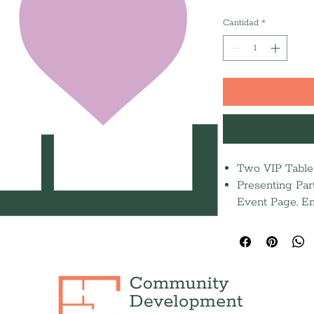
Cantidad
*
Two VIP Tables
Presenting Part
Event Page, Em
Inside front co
Featured socia
Recognition in
Press Release
Opportunity to
favor (not requ