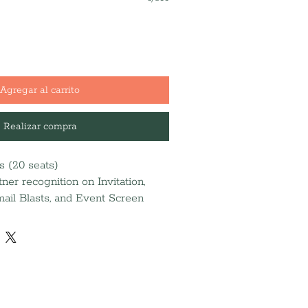
Agregar al carrito
Realizar compra
 (20 seats)
ner recognition on Invitation,
ail Blasts, and Event Screen
ver journal ad (Due 9/14)
l media post on Stories
 the 2026 Annual Report and
 donate branded
ired)