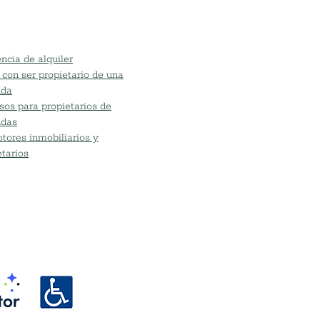
 donate branded
t required)
ncia de alquiler
 con ser propietario de una
nda
sos para propietarios de
ndas
tores inmobiliarios y
etarios