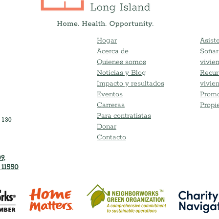
Opportunity to
raffle item (no
Hogar
Asiste
Acerca de
Soñar
Quienes somos
vivie
Noticias y Blog
Recur
Impacto y resultados
vivie
Eventos
Promo
Carreras
Propi
Para contratistas
 130
Donar
Contacto
9,
 11550