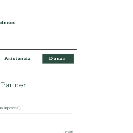
ctenos
Asistencia
Donar
 Partner
s (opcional)
0/500