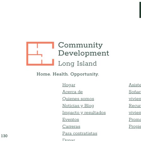
Hogar
Asiste
Acerca de
Soñar
Quienes somos
vivie
Noticias y Blog
Recur
Impacto y resultados
vivie
Eventos
Promo
Carreras
Propi
Para contratistas
 130
Donar