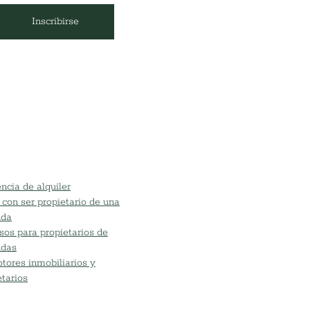
Inscribirse
ncia de alquiler
 con ser propietario de una
nda
sos para propietarios de
ndas
tores inmobiliarios y
etarios