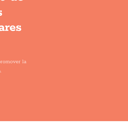
s
ares
 promover la
.