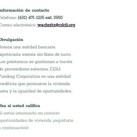
Información de contacto
Teléfono: 
(631) 471-1215 ext. 1550
Correo electrónico:
wachnitz@cdcli.org
Divulgación
Somos una entidad bancaria 
hipotecaria exenta sin fines de lucro. 
Los préstamos se gestionan a través 
de proveedores externos. CDLI 
Funding Corporation es una entidad 
crediticia que promueve la vivienda 
justa y la igualdad de oportunidades.
Vea si usted califica
Si estás interesado en conocer 
oportunidades de vivienda, ¡regístrate 
a continuación!