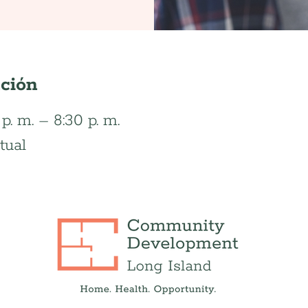
ación
. m. – 8:30 p. m.
tual