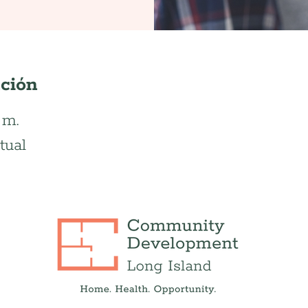
ación
 m.
tual