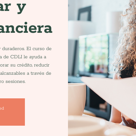
ar y
anciera
y duraderos. El curso de
za de CDLI le ayuda a
rar su crédito, reducir
alcanzables a través de
ro sesiones.
sed