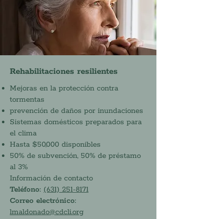
Rehabilitaciones resilientes
Mejoras en la protección contra
tormentas
prevención de daños por inundaciones
Sistemas domésticos preparados para
el clima
Hasta $50,000 disponibles
50% de subvención, 50% de préstamo
al 3%
Información de contacto
Teléfono:
(631) 251-8171
Correo electrónico:
lmaldonado@cdcli.org