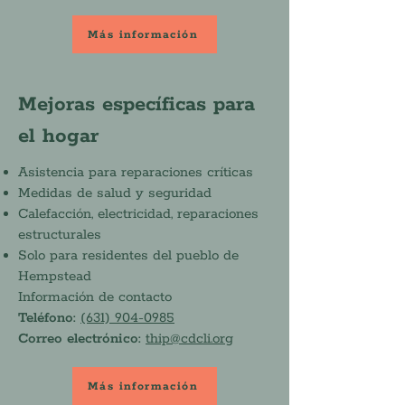
Más información
Mejoras específicas para
el hogar
Asistencia para reparaciones críticas
Medidas de salud y seguridad
Calefacción, electricidad, reparaciones
estructurales
Solo para residentes del pueblo de
Hempstead
Información de contacto
Teléfono:
(631) 904-0985
Correo electrónico:
thip@cdcli.org
Más información