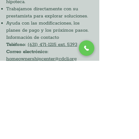
hipoteca.
Trabajamos directamente con su
prestamista para explorar soluciones.
Ayuda con las modificaciones, los
planes de pago y los próximos pasos.
Información de contacto
Teléfono:
(631) 471-1215 ext. 5393
Correo electrónico:
homeownershipcenter@cdcli.org
Más información