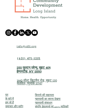
info@cdli.org
(631) 471-1215
250 फुल्टन एवेन्यू, सुइट 409,
हेम्पस्टीड, NY 11550
1660 वॉल्ट व्हिटमैन रोड, सुइट 130
मेलविल, न्यूयॉर्क 11747
घर
किराये की सहायता
के बारे में
गृहस्वामी का सपना देखना
हम जो हैं
गृहस्वामी संसाधन
समाचार और ब्लॉग
संपत्ति डेवलपर्स एवं amp; मालिकों