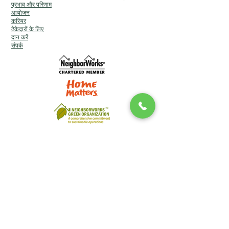
प्रभाव और परिणाम
आयोजन
करियर
ठेकेदारों के लिए
दान करें
संपर्क
लॉन्ग आइलैंड का सामुदायिक विकास निगम डीबीए
सामुदायिक विकास लॉन्ग आइलैंड (सीडीएलआई) ©
2024
सर्वाधिकार सुरक्षित। ब्रांडिंग एवं amp; टीम ल्यूसिन
द्वारा वेबसाइट।