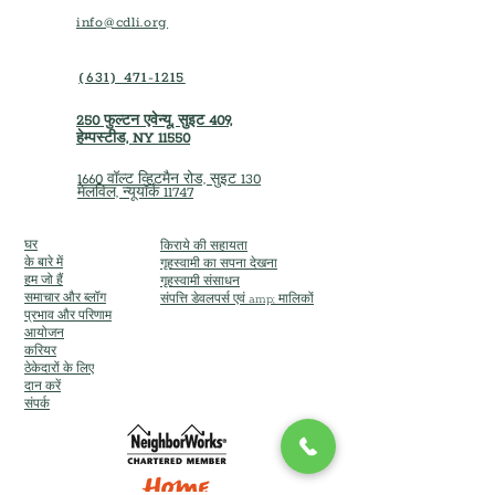
info@cdli.org
(631) 471-1215
250 फुल्टन एवेन्यू, सुइट 409,
हेम्पस्टीड, NY 11550
1660 वॉल्ट व्हिटमैन रोड, सुइट 130
मेलविल, न्यूयॉर्क 11747
घर
किराये की सहायता
के बारे में
गृहस्वामी का सपना देखना
हम जो हैं
गृहस्वामी संसाधन
समाचार और ब्लॉग
संपत्ति डेवलपर्स एवं amp; मालिकों
प्रभाव और परिणाम
आयोजन
करियर
ठेकेदारों के लिए
दान करें
संपर्क