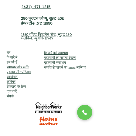
(631) 471-1215
250 फुल्टन एवेन्यू, सुइट 409,
हेम्पस्टीड, NY 11550
1660 वॉल्ट व्हिटमैन रोड, सुइट 130
मेलविल, न्यूयॉर्क 11747
घर
किराये की सहायता
के बारे में
गृहस्वामी का सपना देखना
हम जो हैं
गृहस्वामी संसाधन
समाचार और ब्लॉग
संपत्ति डेवलपर्स एवं amp; मालिकों
प्रभाव और परिणाम
आयोजन
करियर
ठेकेदारों के लिए
दान करें
संपर्क