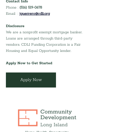
Contact Info
Phone : 
(516) 519-0678
Email  : 
jguerrero@cdli.org
Disclosure
We are a nonprofit exempt mortgage banker. 
Loans are arranged through third-party 
vendors. CDLI Funding Corporation is a Fair 
Housing and Equal Opportunity lender.
Apply Now to Get Started
Apply Now