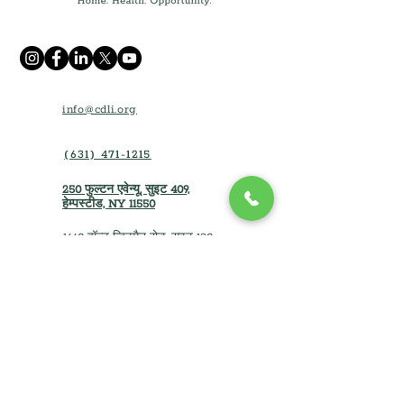
info@cdli.org
(631) 471-1215
250 फुल्टन एवेन्यू, सुइट 409,
हेम्पस्टीड, NY 11550
1660 वॉल्ट व्हिटमैन रोड, सुइट 130
मेलविल, न्यूयॉर्क 11747
घर
किराये की सहायता
के बारे में
गृहस्वामी का सपना देखना
हम जो हैं
गृहस्वामी संसाधन
समाचार और ब्लॉग
संपत्ति डेवलपर्स एवं amp; मालिकों
प्रभाव और परिणाम
आयोजन
करियर
ठेकेदारों के लिए