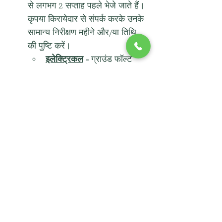
से लगभग 2 सप्ताह पहले भेजे जाते हैं। 
कृपया किरायेदार से संपर्क करके उनके 
सामान्य निरीक्षण महीने और/या तिथि 
की पुष्टि करें।
इलेक्ट्रिकल
-
 ग्राउंड फॉल्ट 
सर्किट इंटरप्टर (GCFI) 
आउटलेट पानी के स्रोतों (टब, 
सिंक, आदि) के 6 फीट के भीतर 
होने चाहिए। आउटलेट को ठीक 
से वायर किया जाना चाहिए (कोई 
खुला ग्राउंड, रिवर्स पोलरिटी, 
हॉट/न्यूट्रल रिवर्स, आदि नहीं)। 
कोई खुली हुई वायरिंग, गायब 
कवर प्लेट या इलेक्ट्रिकल पैनल 
में खुला गैप नहीं होना चाहिए।
निष्क्रिय धुआँ/कार्बन 
मोनोऑक्साइड डिटेक्टर
-