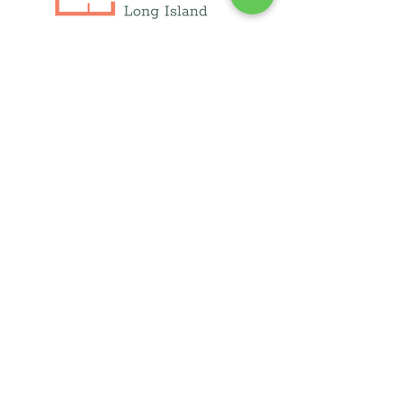
info@cdli.org
(631) 471-1215
250 फुल्टन एवेन्यू, सुइट 409,
हेम्पस्टीड, NY 11550
1660 वॉल्ट व्हिटमैन रोड, सुइट 130
मेलविल, न्यूयॉर्क 11747
घर
किराये की सहायता
के बारे में
गृहस्वामी का सपना देखना
हम जो हैं
गृहस्वामी संसाधन
समाचार और ब्लॉग
संपत्ति डेवलपर्स एवं amp; मालिकों
प्रभाव और परिणाम
आयोजन