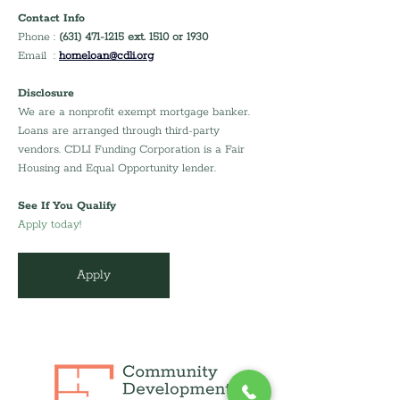
Contact Info
Phone : 
(631) 471-1215 ext. 1510 or 1930
Email  : 
homeloan@cdli.org
Disclosure
We are a nonprofit exempt mortgage banker. 
Loans are arranged through third-party 
vendors. CDLI Funding Corporation is a Fair 
Housing and Equal Opportunity lender.
See If You Qualify
Apply today!
Apply