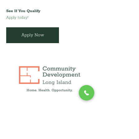
See If You Qualify
Apply today!
Apply Now
info@cdli.org