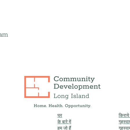
 am
घर
किराय
के बारे में
गृहस्व
हम जो हैं
गृहस्व