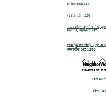
info@cdli.org
(631) 471-1215
1660 वॉल्ट व्हिटमैन रोड, सु
मेलविल, न्यूयॉर्क 11747
250 फुल्टन एवेन्यू, सुइट 409
हेम्पस्टीड, NY 11550
लॉन्ग आइल
लॉन्ग आइ