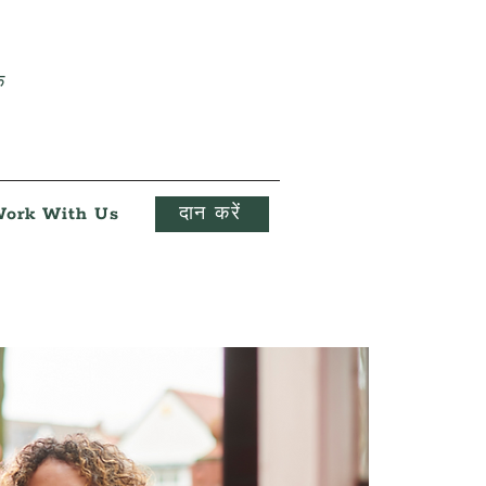
क
ork With Us
दान करें