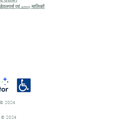
ामी संसाधन
ि डेवलपर्स एवं amp; मालिकों
ई) © 2024
ई) © 2024