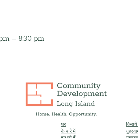
0 pm – 8:30 pm
घर
किराय
के बारे में
गृहस्व