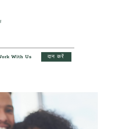
क
ork With Us
दान करें