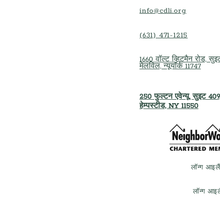
info@cdli.org
(631) 471-1215
1660 वॉल्ट व्हिटमैन रोड, सु
मेलविल, न्यूयॉर्क 11747
250 फुल्टन एवेन्यू, सुइट 409
हेम्पस्टीड, NY 11550
लॉन्ग आइल
लॉन्ग आइ