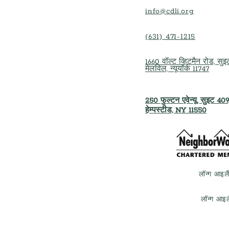
info@cdli.org
(631) 471-1215
1660 वॉल्ट व्हिटमैन रोड, सु
मेलविल, न्यूयॉर्क 11747
250 फुल्टन एवेन्यू, सुइट 409
हेम्पस्टीड, NY 11550
लॉन्ग आइल
लॉन्ग आइ