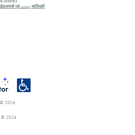
ामी संसाधन
ि डेवलपर्स एवं amp; मालिकों
ई) © 2024
ई) © 2024