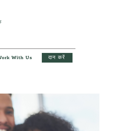
क
ork With Us
दान करें