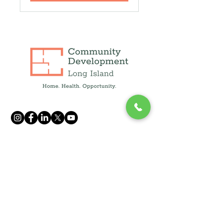
info@cdli.org
(631) 471-1215
250 फुल्टन एवेन्यू, सुइट 409,
हेम्पस्टीड, NY 11550
1660 वॉल्ट व्हिटमैन रोड, सुइट 130