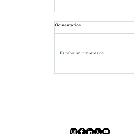
Comentarios
Escribir un comentario...
Semana de preparación para
huracanes: Construyendo
hogares más seguros antes de
la tormenta