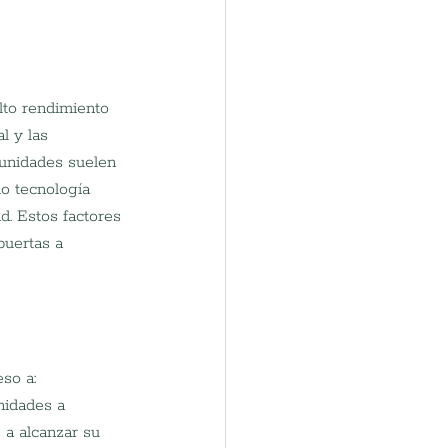
lto rendimiento 
l y las 
tunidades suelen 
o tecnología 
d. Estos factores 
puertas a 
so a:
nidades a 
a alcanzar su 