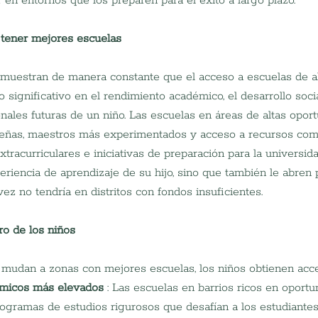
 en entornos que los preparen para el éxito a largo plazo.
 tener mejores escuelas
emuestran de manera constante que el acceso a escuelas de a
significativo en el rendimiento académico, el desarrollo socia
nales futuras de un niño. Las escuelas en áreas de altas opor
eñas, maestros más experimentados y acceso a recursos com
racurriculares e iniciativas de preparación para la universida
eriencia de aprendizaje de su hijo, sino que también le abren 
ez no tendría en distritos con fondos insuficientes.
ro de los niños
 mudan a zonas con mejores escuelas, los niños obtienen acce
micos más elevados
 : Las escuelas en barrios ricos en oportu
gramas de estudios rigurosos que desafían a los estudiantes 