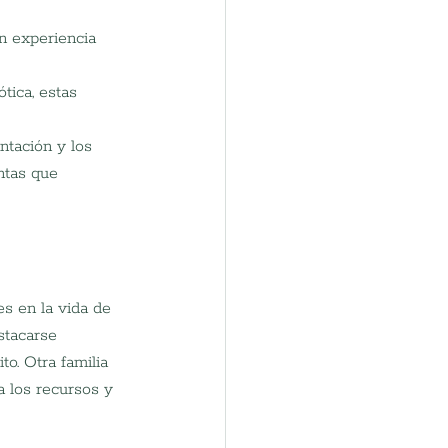
n experiencia 
tica, estas 
ntación y los 
ntas que 
s en la vida de 
stacarse 
o. Otra familia 
a los recursos y 