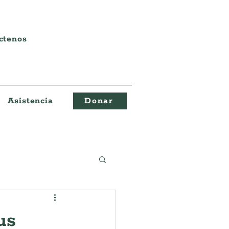
ctenos
Asistencia
Donar
us