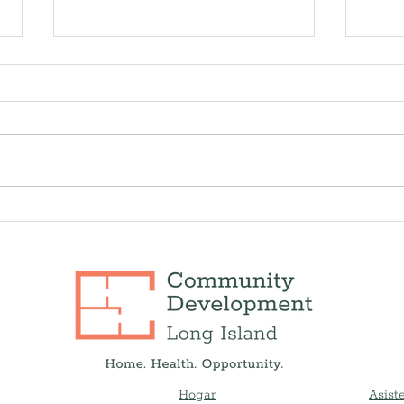
Día de la Tierra 2025: Formas
Tran
sencillas de hacer que su
la m
hogar sea más ecológico y
famil
cómo CDLI puede ayudar
opor
Hogar
Asiste